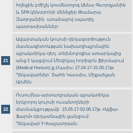
հղեցին բժիշկ կոսմետոլոգ Աննա Գևորգյանին
և SPA կենտրոնի մենեջեր Թամարա
Զադոյանին ստանալով սպառիչ
պատասխաններ:
Ավարտական կուրսի դեղագործություն
մասնագիտոևթյան նախադիպլոմային
պրակտիկա դեղ. տեխնոլոգիա առարկայից
անց է կացվում Մեդիկալ հորիզոն ֆիրմայում
(Medical Horison) ք.Մասիս: 27.04.17-31.05.17թ:
Ղեկավարներ` Շահե Կասսիս, Միքաելյան
Արմեն:
Ուսումնա-արտադրական պրակտիկա
երկրորդ կուրսի ուսանողների
մասնակցությամբ 15.05.17-02.06.17թ. «Ալֆա-
Ֆարմ» դեղատնային ցանցում:
Ղեկավար`Ի.Խաչատրյան: