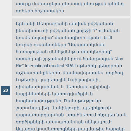
տուրք մատուցելու ցեղասպանության անմեղ
զոհերի հիշատակին:
Երևանի Մեհրաբյանի անվան բժշկական
ինստիտուտի բժշկական քոլեջի “Բուժական
կոսմետոլոգիա” մասնագիտության II և III
կուրսի ուսանողները “Սպասարկման
ծառայության մենեջմենթ և մարկետինգ”
առարկայի շրջանակներում ծանոթացան “Jon
Ric” International medical SPA էսթետիկ կենտրոնի
աշխատանքներին, մասնավորապես գործող
էսթետիկ, լազերային էպիլյացիայի,
դիմահարդարման և մերսման, պիլինգի
կաբինետների կառուցվածքին և
հագեցվածությանը: Ծանոթությունը
շարունակվեց մանիկյուրի, պեդիկյուրի,
վարսահարդարման սրահներում ինչպես նաև
գործիքների ախտահանման սենյակում:
Ապագա կոսմետոլոգները բազմաթիվ հարցեր