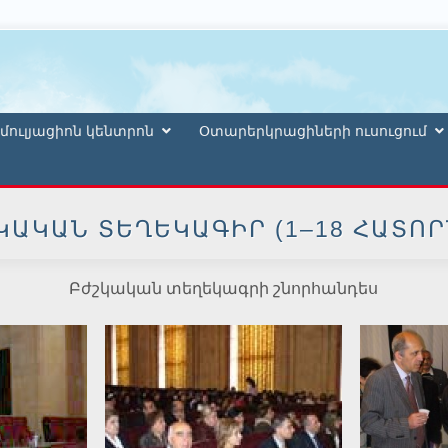
մուլյացիոն կենտրոն
Օտարերկրացիների ուսուցում
ԿԱԿԱՆ ՏԵՂԵԿԱԳԻՐ (1–18 ՀԱՏՈՐ
Բժշկական տեղեկագրի շնորհանդես