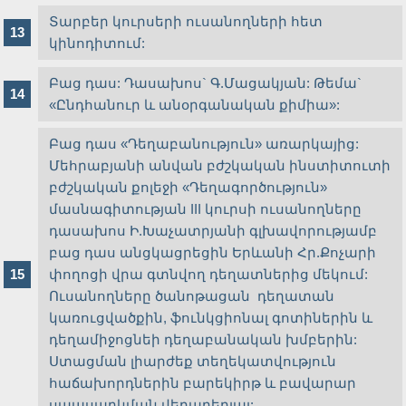
Տարբեր կուրսերի ուսանողների հետ
կինոդիտում:
Բաց դաս: Դասախոս` Գ.Մացակյան: Թեմա`
«Ընդհանուր և անօրգանական քիմիա»:
Բաց դաս «Դեղաբանություն» առարկայից:
Մեհրաբյանի անվան բժշկական ինստիտուտի
բժշկական քոլեջի «Դեղագործություն»
մասնագիտության III կուրսի ուսանողները
դասախոս Ի.Խաչատրյանի գլխավորությամբ
բաց դաս անցկացրեցին Երևանի Հր.Քոչարի
փողոցի վրա գտնվող դեղատներից մեկում:
Ուսանողները ծանոթացան դեղատան
կառուցվածքին, ֆունկցիոնալ գոտիներին և
դեղամիջոցնեի դեղաբանական խմբերին:
Ստացման լիարժեք տեղեկատվություն
հաճախորդներին բարեկիրթ և բավարար
սպասարկման վերաբերյալ: