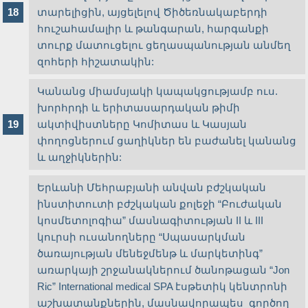
տարելիցին, այցելելով Ծիծեռնակաբերդի
հուշահամալիր և թանգարան, հարգանքի
տուրք մատուցելու ցեղասպանության անմեղ
զոհերի հիշատակին:
Կանանց միամսյակի կապակցությամբ ուս.
խորհրդի և երիտասարդական թիմի
ակտիվիստները Կոմիտաս և Կասյան
փողոցներում ցաղիկներ են բաժանել կանանց
և աղջիկներին:
Երևանի Մեհրաբյանի անվան բժշկական
ինստիտուտի բժշկական քոլեջի “Բուժական
կոսմետոլոգիա” մասնագիտության II և III
կուրսի ուսանողները “Սպասարկման
ծառայության մենեջմենթ և մարկետինգ”
առարկայի շրջանակներում ծանոթացան “Jon
Ric” International medical SPA էսթետիկ կենտրոնի
աշխատանքներին, մասնավորապես գործող