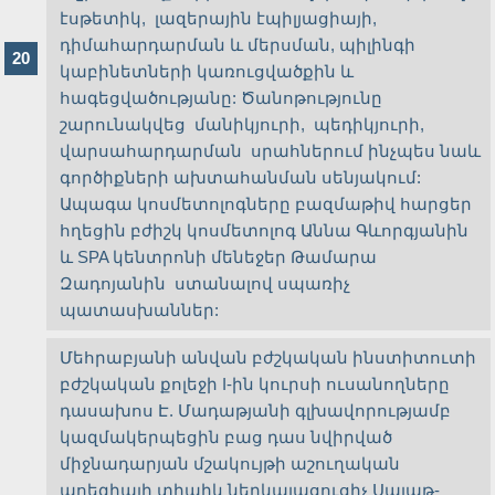
էսթետիկ, լազերային էպիլյացիայի,
դիմահարդարման և մերսման, պիլինգի
կաբինետների կառուցվածքին և
հագեցվածությանը: Ծանոթությունը
շարունակվեց մանիկյուրի, պեդիկյուրի,
վարսահարդարման սրահներում ինչպես նաև
գործիքների ախտահանման սենյակում:
Ապագա կոսմետոլոգները բազմաթիվ հարցեր
հղեցին բժիշկ կոսմետոլոգ Աննա Գևորգյանին
և SPA կենտրոնի մենեջեր Թամարա
Զադոյանին ստանալով սպառիչ
պատասխաններ:
Մեհրաբյանի անվան բժշկական ինստիտուտի
բժշկական քոլեջի I-ին կուրսի ուսանողները
դասախոս Է. Մադաթյանի գլխավորությամբ
կազմակերպեցին բաց դաս նվիրված
միջնադարյան մշակույթի աշուղական
պոեզիայի տիպիկ ներկայացուցիչ Սայաթ-