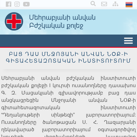
×
ԲԱՑ ԴԱՍ ՄՆՋՈՅԱՆԻ ԱՆՎԱՆ ՆՕՔ-Ի
ԳԻՏԱՀԵՏԱԶՈՏԱԿԱՆ ԻՆՍՏԻՏՈՒՏՈՒՄ
Մեհրաբյանի անվան բժշկական ինստիտուտի
բժշկական քոլեջի I կուրսի ուսանողները դասախոս
Գ. Զ. Մացակյանի գլխավորությամբ բաց դաս
անցկացրեցին Մնջոյանի անվան ՆՕՔ-ի
գիտահետազոտական ինստիտուտի
“Դեղանյութերի սինթեզի” լաբորատորիայում:
Ուսանողները ծանոթացան Ս. Հ. Ղազարյանի
ղեկավարած լաբորատորիայում օգտագործվող
նյութերի, փորձանոթների, կատարվող