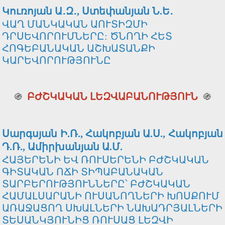
Կուռոյան Ա․Զ․, Ստեփանյան Ն.Ե․
ՎԱՂ ՄԱՆԿԱԿԱՆ ԱՈՒՏԻԶՄԻ
ԴՐՍԵՎՈՐՈՒՄՆԵՐԸ: ԾՆՈՂԻ ՀԵՏ
ՀՈԳԵԲԱՆԱԿԱՆ ԱՇԽԱՏԱՆՔԻ
ԿԱՐԵՎՈՐՈՒԹՅՈՒՆԸ
֍
ԲԺՇԿԱԿԱՆ ԼԵԶՎԱԲԱՆՈՒԹՅՈՒՆ
֍
Սարգսյան Ի.Ռ., Հակոբյան Ա.Ս., Հակոբյան
Դ.Ռ., Ամիրխանյան Ա.Մ.
ՀԱՅԵՐԵՆԻ ԵՎ ՌՈՒՍԵՐԵՆԻ ԲԺՇԿԱԿԱՆ
ԳԻՏԱԿԱՆ ՈՃԻ ՏԻՊԱԲԱՆԱԿԱՆ
ՏԱՐԲԵՐՈՒԹՅՈՒՆՆԵՐԸ՝ ԲԺՇԿԱԿԱՆ
ՀԱՄԱԼՍԱՐԱՆԻ ՈՒՍԱՆՈՂՆԵՐԻ ԽՈՍՔՈՒՄ
ԱՌԱՋԱՑՈՂ ՍԽԱԼՆԵՐԻ ՆԱԽԱԴՐՅԱԼՆԵՐԻ
ՏԵՍԱՆԿՅՈՒՆԻՑ ՌՈՒՍԱՑ ԼԵԶՎԻ