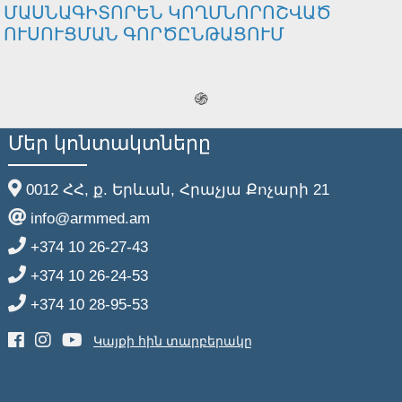
ՄԱՍՆԱԳԻՏՈՐԵՆ ԿՈՂՄՆՈՐՈՇՎԱԾ
ՈՒՍՈՒՑՄԱՆ ԳՈՐԾԸՆԹԱՑՈՒՄ
֍
Մեր կոնտակտները
0012 ՀՀ, ք. Երևան, Հրաչյա Քոչարի 21
info@armmed.am
+374 10 26-27-43
+374 10 26-24-53
+374 10 28-95-53
Կայքի հին տարբերակը