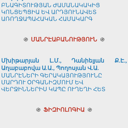
ԲՆԱԳԻՏՈՒԹՅԱՆ ԺԱՄԱՆԱԿԱԿԻՑ
ԿՈՆՑԵՊՑԻԱ ԵՎ ԱՐԴՅՈՒՆԱՎԵՏ
ԱՌՈՂՋԱՊԱՀԱԿԱՆ ՀԱՄԱԿԱՐԳ
֍
ՄԱՆՐԷԱԲԱՆՈՒԹՅՈՒՆ
֍
Մխիթարյան Լ.Մ., Դանիելյան Ք.Է.,
Աղաբաբովա Ա.Ա., Պողոսյան Վ.Ա.
ՄԱՆՐԷՆԵՐԻ ԳԵՐԱԿԱՅՈՒԹՅՈՒՆԸ
ՄԱՐԴՈՒ ՕՐԳԱՆԻԶՄՈՒՄ ԵՎ
ՎԵՐՋԻՆՆԵՐԻՍ ԿԱՊԸ ՈՒՂԵՂԻ ՀԵՏ
֍
ՖԻԶԻՈԼՈԳԻԱ
֍