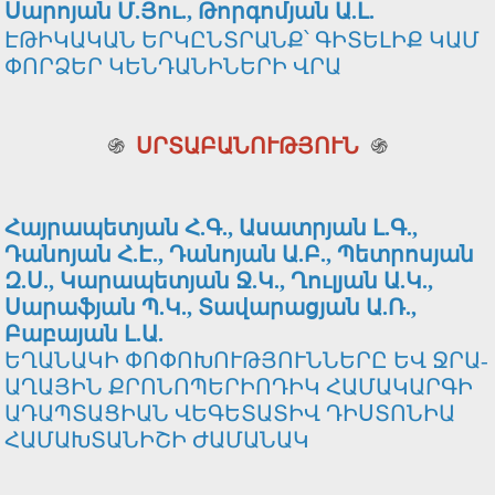
Սարոյան Մ.Յու., Թորգոմյան Ա.Լ.
ԷԹԻԿԱԿԱՆ ԵՐԿԸՆՏՐԱՆՔ՝ ԳԻՏԵԼԻՔ ԿԱՄ
ՓՈՐՁԵՐ ԿԵՆԴԱՆԻՆԵՐԻ ՎՐԱ
֍
ՍՐՏԱԲԱՆՈՒԹՅՈՒՆ
֍
Հայրապետյան Հ.Գ., Ասատրյան Լ.Գ.,
Դանոյան Հ.Է., Դանոյան Ա.Բ., Պետրոսյան
Զ.Ս., Կարապետյան Ջ.Կ., Ղուլյան Ա.Կ.,
Սարաֆյան Պ.Կ., Տավարացյան Ա.Ռ.,
Բաբայան Լ.Ա.
ԵՂԱՆԱԿԻ ՓՈՓՈԽՈՒԹՅՈՒՆՆԵՐԸ ԵՎ ՋՐԱ-
ԱՂԱՅԻՆ ՔՐՈՆՈՊԵՐԻՈԴԻԿ ՀԱՄԱԿԱՐԳԻ
ԱԴԱՊՏԱՑԻԱՆ ՎԵԳԵՏԱՏԻՎ ԴԻՍՏՈՆԻԱ
ՀԱՄԱԽՏԱՆԻՇԻ ԺԱՄԱՆԱԿ