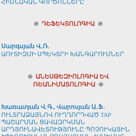
ՀԻՄՆԱԿԱՆ ԳՈՐԾՈՆՆԵՐԸ
֍
ԴԵՖԵԿՏՈԼՈԳԻԱ
֍
Սարգսյան Վ․Ռ.
ԱՈՒՏԻԶՄԻ ՍՊԵԿՏՐԻ ԽԱՆԳԱՐՈՒՄՆԵՐ
֍
ԱՆԵՍԹԵԶԻՈԼՈԳԻԱ ԵՎ
ՌԵԱՆԻՄԱՏՈԼՈԳԻԱ
֍
Խառատյան Վ․Գ., Վարոսյան Ա․Ֆ․
ՈՒԼՏՐԱՁԱՅՆՈՎ ՈՒՂՂՈՐԴՎԱԾ TAP
ՊԱՇԱՐՄԱՆ ՑԱՎԱԶՐԿՄԱՆ
ԱՐԴՅՈՒՆԱՎԵՏՈՒԹՅՈՒՆԸ ՊՈՉՈՒԿԱՅԻՆ