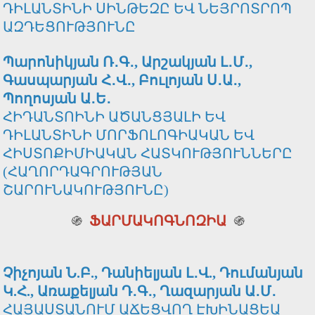
ԴԻԼԱՆՏԻՆԻ ՍԻՆԹԵԶԸ ԵՎ ՆԵՅՐՈՏՐՈՊ
ԱԶԴԵՑՈՒԹՅՈՒՆԸ
Պարոնիկյան Ռ․Գ․, Արշակյան Լ․Մ․,
Գասպարյան Հ․Վ․, Բուլոյան Ս․Ա․,
Պողոսյան Ա․Ե․
ՀԻԴԱՆՏՈԻՆԻ ԱԾԱՆՑՅԱԼԻ ԵՎ
ԴԻԼԱՆՏԻՆԻ ՄՈՐՖՈԼՈԳԻԱԿԱՆ ԵՎ
ՀԻՍՏՈՔԻՄԻԱԿԱՆ ՀԱՏԿՈՒԹՅՈՒՆՆԵՐԸ
(ՀԱՂՈՐԴԱԳՐՈՒԹՅԱՆ
ՇԱՐՈՒՆԱԿՈՒԹՅՈՒՆԸ)
֍
ՖԱՐՄԱԿՈԳՆՈԶԻԱ
֍
Չիչոյան Ն.Բ., Դանիելյան Լ․Վ., Դումանյան
Կ.Հ., Առաքելյան Դ․Գ․, Ղազարյան Ա․Մ․
ՀԱՅԱՍՏԱՆՈՒՄ ԱՃԵՑՎՈՂ ԷԽԻՆԱՑԵԱ