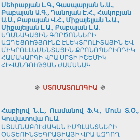
Մեհրաբյան Լ.Գ., Գասպարյան Ն.Ա.,
Բաբայան Ա.Գ., Դանոյան Է.Հ., Հակոբյան
Ա.Ս., Բաբայան Վ.Հ., Միքայելյան Ն.Ա.,
Միքայելյան Լ.Ա., Բաբայան Լ.Ա.
ԵՂԱՆԱԿԱՅԻՆ ԳՈՐԾՈՆՆԵՐԻ
ԱԶԴԵՑՈՒԹՅՈՒՆԸ ԷԼԵԿՏՐՈԼԻՏԱՅԻՆ ԵՎ
ՄԻԿՐՈԷԼԵՄԵՆՏԱՅԻՆ ՔՐՈՆՈՊԵՐԻՈԴԻԿ
ՀԱՄԱԿԱՐԳԻ ՎՐԱ ՍՐՏԻ ԻՇԵՄԻԿ
ՀԻՎԱՆԴՈՒԹՅԱՆ ԺԱՄԱՆԱԿ
֍
ՍՏՈՄԱՏՈԼՈԳԻԱ
֍
Հաբիլով Ն.Լ., Ուսմանով Ֆ.Կ., Մուն Տ.Օ.,
Կուվատովա Ու.Ա.
ԱՏԱՄՆԱԲՈՒԺԱԿԱՆ ԻՄՊԼԱՆՏՆԵՐԻ
ՕՍՏԵՈԻՆՏԵԳՐԱՑԻԱՅԻ ՎՐԱ ԱԶԴՈՂ