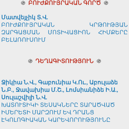
֍
ԲՈՒԺՔՈՒՅՐԱԿԱՆ ԳՈՐԾ
֍
Մատվեյչիկ Տ.Վ.
ԲՈՒԺՔՈՒՅՐԱԿԱՆ ԿՐԹՈՒԹՅԱՆ
ԶԱՐԳԱՑՄԱՆ ՄՈՏԻՎԱՑԻՈՆ ՀԻՄՔԵՐԸ
ԲԵԼԱՌՈՒՍՈՒՄ
֍
ԴԵՂԱԳԻՏՈՒԹՅՈՒՆ
֍
Ջիկիա Ն.Վ., Գաբունիա Կ.Ու., Աբուլաձե
Ն.Բ., Ջավախիա Մ.Շ., Լոմսիանիձե Ի.Ա.,
Սուլաշվիլի Ն.Վ.
ԽԱՏՈՒՏԻԿԻ ՏԵՍԱԿՆԵՐԸ ՏԱՐԱԾՎԱԾ
ԻՄԵՐԵՏԻ ՄԱՐԶՈՒՄ ԵՎ ԴՐԱՆՑ
ԷԿՈԼՈԳԻԱԿԱՆ ԿԱՐԵՎՈՐՈՒԹՅՈՒՆԸ