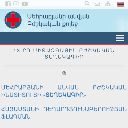
×
13-ՐԴ ՄԻՋԱԶԳԱՅԻՆ ԲԺՇԿԱԿԱՆ
ՏԵՂԵԿԱԳԻՐ
֍
ՄԵՀՐԱԲՅԱՆԻ ԱՆՎԱՆ ԲԺՇԿԱԿԱՆ
ԻՆՍՏԻՏՈՒՏԻ «
ՏԵՂԵԿԱԳԻՐ
»
ՀԱՅԱՍՏԱՆԻ ԴԵՂԱՐԴՅՈՒՆԱԲԵՐՈՒԹՅԱՆ
ՖԼԱԳՄԱՆ