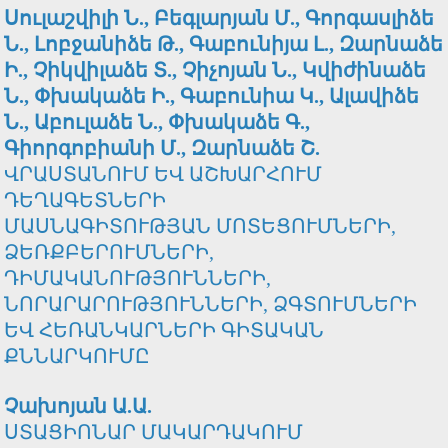
Սուլաշվիլի Ն., Բեգլարյան Մ., Գորգասլիձե
Ն., Լոբջանիձե Թ., Գաբունիյա Լ., Զարնաձե
Ի., Չիկվիլաձե Տ., Չիչոյան Ն., Կվիժինաձե
Ն., Փխակաձե Ի., Գաբունիա Կ., Ալավիձե
Ն., Աբուլաձե Ն., Փխակաձե Գ.,
Գիորգոբիանի Մ., Զարնաձե Շ.
ՎՐԱՍՏԱՆՈՒՄ ԵՎ ԱՇԽԱՐՀՈՒՄ
ԴԵՂԱԳԵՏՆԵՐԻ
ՄԱՍՆԱԳԻՏՈՒԹՅԱՆ ՄՈՏԵՑՈՒՄՆԵՐԻ,
ՁԵՌՔԲԵՐՈՒՄՆԵՐԻ,
ԴԻՄԱԿԱՆՈՒԹՅՈՒՆՆԵՐԻ,
ՆՈՐԱՐԱՐՈՒԹՅՈՒՆՆԵՐԻ, ՁԳՏՈՒՄՆԵՐԻ
ԵՎ ՀԵՌԱՆԿԱՐՆԵՐԻ ԳԻՏԱԿԱՆ
ՔՆՆԱՐԿՈՒՄԸ
Չախոյան Ա.Ա.
ՍՏԱՑԻՈՆԱՐ ՄԱԿԱՐԴԱԿՈՒՄ