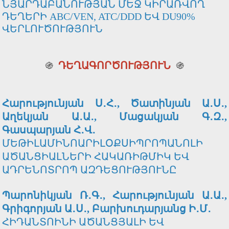
ՆՅԱՐԴԱԲԱՆՈՒԹՅԱՆ ՄԵՋ ԿԻՐԱՌՎՈՂ
ԴԵՂԵՐԻ ABC/VEN, ATC/DDD ԵՎ DU90%
ՎԵՐԼՈՒԾՈՒԹՅՈՒՆ
֍
ԴԵՂԱԳՈՐԾՈՒԹՅՈՒՆ
֍
Հարությունյան Ս․Հ․, Ծատինյան Ա․Ս․,
Աղեկյան Ա․Ա․, Մացակյան Գ․Զ․,
Գասպարյան Հ․Վ․
ՄԵԹԻԼԱՄԻՆՈԱՐԻԼՕՔՍԻՊՐՈՊԱՆՈԼԻ
ԱԾԱՆՑԻԱԼՆԵՐԻ ՀԱԿԱՌԻԹՄԻԿ ԵՎ
ԱԴՐԵՆՈՏՐՈՊ ԱԶԴԵՑՈՒԹՅՈՒՆԸ
Պարոնիկյան Ռ․Գ․, Հարությունյան Ա․Ա․,
Գրիգորյան Ա․Ս․, Բարխուդարյանց Ի․Մ․
ՀԻԴԱՆՏՈԻՆԻ ԱԾԱՆՑՅԱԼԻ ԵՎ