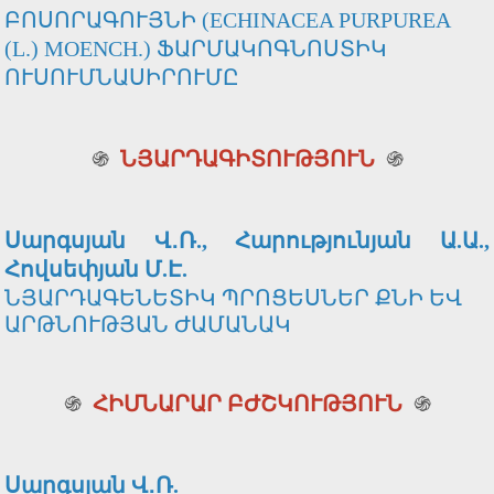
ԲՈՍՈՐԱԳՈՒՅՆԻ (ECHINACEA PURPUREA
(L.) MOENCH.) ՖԱՐՄԱԿՈԳՆՈՍՏԻԿ
ՈՒՍՈՒՄՆԱՍԻՐՈՒՄԸ
֍
ՆՅԱՐԴԱԳԻՏՈՒԹՅՈՒՆ
֍
Սարգսյան Վ․Ռ., Հարությունյան Ա.Ա.,
Հովսեփյան Մ.Է.
ՆՅԱՐԴԱԳԵՆԵՏԻԿ ՊՐՈՑԵՍՆԵՐ ՔՆԻ ԵՎ
ԱՐԹՆՈՒԹՅԱՆ ԺԱՄԱՆԱԿ
֍
ՀԻՄՆԱՐԱՐ ԲԺՇԿՈՒԹՅՈՒՆ
֍
Սարգսյան Վ․Ռ.