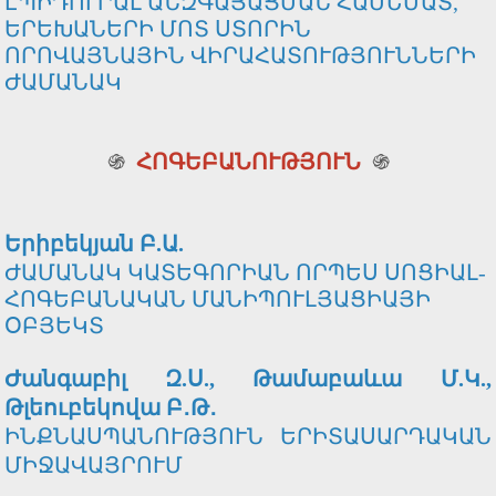
ԷՊԻԴՈՒՐԱԼ ԱՆԶԳԱՅԱՑՄԱՆ ՀԱՄԵՄԱՏ,
ԵՐԵԽԱՆԵՐԻ ՄՈՏ ՍՏՈՐԻՆ
ՈՐՈՎԱՅՆԱՅԻՆ ՎԻՐԱՀԱՏՈՒԹՅՈՒՆՆԵՐԻ
ԺԱՄԱՆԱԿ
֍
ՀՈԳԵԲԱՆՈՒԹՅՈՒՆ
֍
Երիբեկյան Բ.Ա.
ԺԱՄԱՆԱԿ ԿԱՏԵԳՈՐԻԱՆ ՈՐՊԵՍ ՍՈՑԻԱԼ-
ՀՈԳԵԲԱՆԱԿԱՆ ՄԱՆԻՊՈՒԼՅԱՑԻԱՅԻ
ՕԲՅԵԿՏ
Ժանգաբիլ Զ.Ս., Թամաբաևա Մ.Կ.,
Թլեուբեկովա Բ․Թ․
ԻՆՔՆԱՍՊԱՆՈՒԹՅՈՒՆ ԵՐԻՏԱՍԱՐԴԱԿԱՆ
ՄԻՋԱՎԱՅՐՈՒՄ