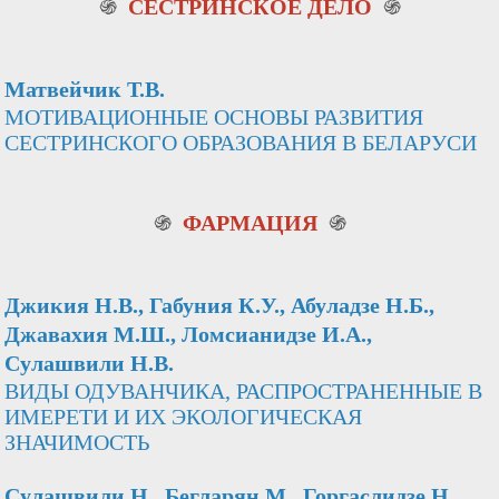
֍
СЕСТРИНСКОЕ ДЕЛО
֍
Матвейчик Т.В.
МОТИВАЦИОННЫЕ ОСНОВЫ РАЗВИТИЯ
СЕСТРИНСКОГО ОБРАЗОВАНИЯ В БЕЛАРУСИ
֍
ФАРМАЦИЯ
֍
Джикия Н.В., Габуния К.У., Абуладзе Н.Б.,
Джавахия М.Ш., Ломсианидзе И.А.,
Сулашвили Н.В.
ВИДЫ ОДУВАНЧИКА, РАСПРОСТРАНЕННЫЕ В
ИМЕРЕТИ И ИХ ЭКОЛОГИЧЕСКАЯ
ЗНАЧИМОСТЬ
Сулашвили Н., Бегларян М., Горгаслидзе Н.,