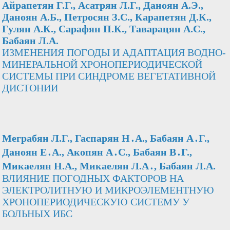
Айрапетян Г.Г., Асатрян Л.Г., Даноян А.Э.,
Даноян А.Б., Петросян З.С., Карапетян Д.К.,
Гулян А.К., Сарафян П.К., Таварацян А.С.,
Бабаян Л.А.
ИЗМЕНЕНИЯ ПОГОДЫ И АДАПТАЦИЯ ВОДНО-
МИНЕРАЛЬНОЙ ХРОНОПЕРИОДИЧЕСКОЙ
СИСТЕМЫ ПРИ СИНДРОМЕ ВЕГЕТАТИВНОЙ
ДИСТОНИИ
Меграбян Л.Г., Гаспарян Н․А., Бабаян А․Г.,
Даноян Е․А., Акопян А․С., Бабаян В․Г.,
Микаелян Н.А., Микаелян Л.А․, Бабаян Л.А.
ВЛИЯНИЕ ПОГОДНЫХ ФАКТОРОВ НА
ЭЛЕКТРОЛИТНУЮ И МИКРОЭЛЕМЕНТНУЮ
ХРОНОПЕРИОДИЧЕСКУЮ СИСТЕМУ У
БОЛЬНЫХ ИБС