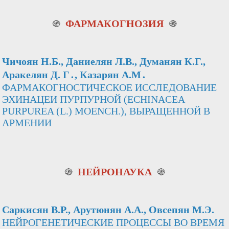
֍
ФАРМАКОГНОЗИЯ
֍
Чичоян Н.Б., Даниелян Л.В., Думанян К.Г.,
Аракелян Д. Г․,
Казарян А.М․
ФАРМАКОГНОСТИЧЕСКОЕ ИССЛЕДОВАНИЕ
ЭХИНАЦЕИ ПУРПУРНОЙ (ECHINACEA
PURPUREA (L.) MOENCH.), ВЫРАЩЕННОЙ В
АРМЕНИИ
֍
НЕЙРОНАУКА
֍
Саркисян В.Р., Арутюнян А.А., Овсепян М.Э.
НЕЙРОГЕНЕТИЧЕСКИЕ ПРОЦЕССЫ ВО ВРЕМЯ