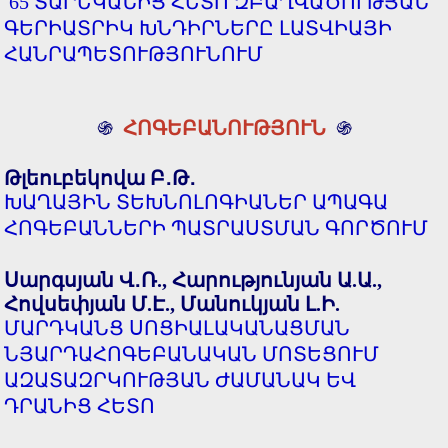
65 ՏԱՐԵԿԱՆԻՑ ՀԵՏՈ ԶԲԱՂՎԱԾՈՒԹՅԱՆ
ԳԵՐԻԱՏՐԻԿ ԽՆԴԻՐՆԵՐԸ ԼԱՏՎԻԱՅԻ
ՀԱՆՐԱՊԵՏՈՒԹՅՈՒՆՈՒՄ
֍
ՀՈԳԵԲԱՆՈՒԹՅՈՒՆ
֍
Թլեուբեկովա Բ․Թ․
ԽԱՂԱՅԻՆ ՏԵԽՆՈԼՈԳԻԱՆԵՐ ԱՊԱԳԱ
ՀՈԳԵԲԱՆՆԵՐԻ ՊԱՏՐԱՍՏՄԱՆ ԳՈՐԾՈՒՄ
Սարգսյան Վ․Ռ., Հարությունյան Ա.Ա.,
Հովսեփյան Մ.Է., Մանուկյան Լ.Ի.
ՄԱՐԴԿԱՆՑ ՍՈՑԻԱԼԱԿԱՆԱՑՄԱՆ
ՆՅԱՐԴԱՀՈԳԵԲԱՆԱԿԱՆ ՄՈՏԵՑՈՒՄ
ԱԶԱՏԱԶՐԿՈՒԹՅԱՆ ԺԱՄԱՆԱԿ ԵՎ
ԴՐԱՆԻՑ ՀԵՏՈ