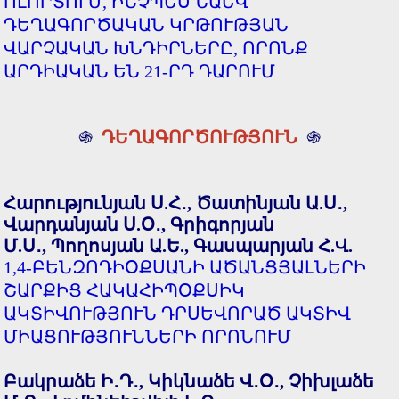
ՈԼՈՐՏՈՒՄ, ԻՆՉՊԵՍ ՆԱԵՎ
ԴԵՂԱԳՈՐԾԱԿԱՆ ԿՐԹՈՒԹՅԱՆ
ՎԱՐՉԱԿԱՆ ԽՆԴԻՐՆԵՐԸ, ՈՐՈՆՔ
ԱՐԴԻԱԿԱՆ ԵՆ 21-ՐԴ ԴԱՐՈՒՄ
֍
ԴԵՂԱԳՈՐԾՈՒԹՅՈՒՆ
֍
Հարությունյան Ս.Հ․, Ծատինյան Ա.Ս․,
Վարդանյան Ս.Օ․, Գրիգորյան
Մ.Ս․, Պողոսյան Ա.Ե., Գասպարյան Հ.Վ.
1,4-ԲԵՆԶՈԴԻՕՔՍԱՆԻ ԱԾԱՆՑՅԱԼՆԵՐԻ
ՇԱՐՔԻՑ ՀԱԿԱՀԻՊՕՔՍԻԿ
ԱԿՏԻՎՈՒԹՅՈՒՆ ԴՐՍԵՎՈՐԱԾ ԱԿՏԻՎ
ՄԻԱՑՈՒԹՅՈՒՆՆԵՐԻ ՈՐՈՆՈՒՄ
Բակրաձե Ի․Դ․, Կիկնաձե Վ․Օ․, Չիխլաձե