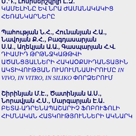
Մ․Դ․, Լոմինեիշվիլի Լ․Զ․
ԿԱՄԵԼԻՆԸ ԵՎ ՆՐԱ ԺԱՄԱՆԱԿԱԿԻՑ
ՀԵՌԱՆԿԱՐՆԵՐԸ
Պահության Ն.Հ․, Հունանյան Հ.Ա․,
Նավոյան Ք.Հ․, Բագդասարյան
Ս.Ա․, Աղեկյան Ա.Ա., Գասպարյան Հ.Վ.
ԴԻԱՄԻԴ ԹՐԹՆՋԿԱԹԹՎԻ
ԱԾԱՆՑՅԱԼՆԵՐԻ ՀԱԿԱՕՔՍԻԴԱՆՏԱՅԻՆ
ԱԿՏԻՎՈՒԹՅԱՆ ՈՒՍՈՒՄՆԱՍԻՐՈՒՄԸ
IN
VIVO, IN VITRO, IN SILIKO
ՓՈՐՁԵՐՈՒՄ
Շիրինյան Մ.Է․, Ծատինյան Ա.Ս․,
Նորավյան Հ.Ս․, Մարգարյան Է.Ա․
ԲԵՏԱ-ԱԴՐԵՆԱՊԱՇԱՐԻՉ ՖՈԲՈՒՖՈԼԻ
ՀԻՄՆԱԿԱՆ ՀԱՏԿՈՒԹՅՈՒՆՆԵՐԻ ԱԿՆԱՐԿ