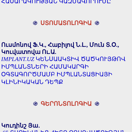
ՀԱՍԱՐԱԿՈՒԹՅԱՆ ԿԱԶՄԱՎՈՐՈՒՄԸ
֍
ՍՏՈՄԱՏՈԼՈԳԻԱ
֍
Ուսմոնով Ֆ.Կ., Հաբիլով Ն.Լ., Մուն Տ.Օ.,
Կուվատովա Ու.Ա.
IMPLANT.UZ
ԿԵՆՍԱԱԿՏԻՎ ԾԱԾԿՈՒՅԹՈՎ
ԻՄՊԼԱՆՏՆԵՐԻ ՀԱՄԱԿԱՐԳԻ
ՕԳՏԱԳՈՐԾՄԱՄԲ ԻՄՊԼԱՆՏԱՑԻԱՅԻ
ԿԼԻՆԻԿԱԿԱՆ ԴԵՊՔ
֍
ԳԵՐՈՆՏՈԼՈԳԻԱ
֍
Կուդինշ Յա․