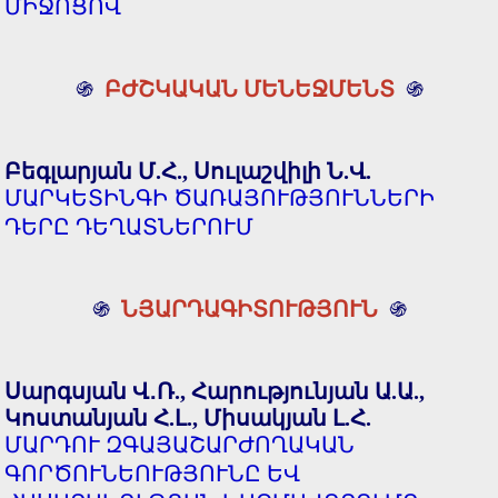
ՄԻՋՈՑՈՎ
֍
ԲԺՇԿԱԿԱՆ ՄԵՆԵՋՄԵՆՏ
֍
Բեգլարյան Մ.Հ., Սուլաշվիլի Ն.Վ.
ՄԱՐԿԵՏԻՆԳԻ ԾԱՌԱՅՈՒԹՅՈՒՆՆԵՐԻ
ԴԵՐԸ ԴԵՂԱՏՆԵՐՈՒՄ
֍
ՆՅԱՐԴԱԳԻՏՈՒԹՅՈՒՆ
֍
Սարգսյան Վ․Ռ., Հարությունյան Ա.Ա.,
Կոստանյան Հ.Լ., Միսակյան Լ.Հ.
ՄԱՐԴՈՒ ԶԳԱՅԱՇԱՐԺՈՂԱԿԱՆ
ԳՈՐԾՈՒՆԵՈՒԹՅՈՒՆԸ ԵՎ