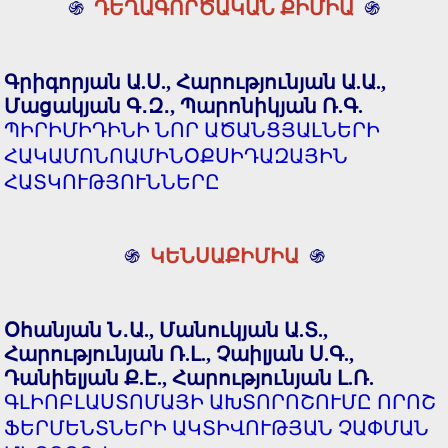
֍
ԴԵՂԱԳՈՐԾԱԿԱՆ ՔԻՄԻԱ
֍
Գրիգորյան Ա.Ս., Հարությունյան Ա.Ա.,
Մացակյան Գ․Զ․, Պարոնիկյան Ռ.Գ.
ՊԻՐԻՄԻԴԻՆԻ ՆՈՐ ԱԾԱՆՑՅԱԼՆԵՐԻ
ՀԱԿԱՄՈՆՈԱՄԻՆՕՔՍԻԴԱԶԱՅԻՆ
ՀԱՏԿՈՒԹՅՈՒՆՆԵՐԸ
֍
ԿԵՆՍԱՔԻՄԻԱ
֍
Օհանյան Ն․Ա., Մանուկյան Ա.Տ.,
Հարությունյան Ռ.Լ., Չաիլյան Ս.Գ.,
Դանիելյան Ք.Է., Հարությունյան Լ.Ռ.
ԳԼԻՈԲԼԱՍՏՈՄԱՅԻ ԱԽՏՈՐՈՇՈՒՄԸ ՈՐՈՇ
ՖԵՐՄԵՆՏՆԵՐԻ ԱԿՏԻՎՈՒԹՅԱՆ ՉԱՓՄԱՆ