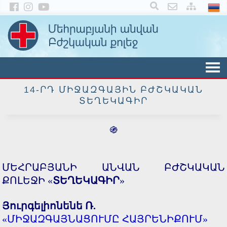
×
14-ՐԴ ՄԻՋԱԶԳԱՅԻՆ ԲԺՇԿԱԿԱՆ
ՏԵՂԵԿԱԳԻՐ
֍
ՄԵՀՐԱԲՅԱՆԻ ԱՆՎԱՆ ԲԺՇԿԱԿԱՆ
ՔՈԼԵՋԻ «
ՏԵՂԵԿԱԳԻՐ
»
Յուրգելիոնենե Ռ.
«ՄԻՋԱԶԳԱՅՆԱՑՈՒՄԸ ՀԱՅՐԵՆԻՔՈՒՄ»