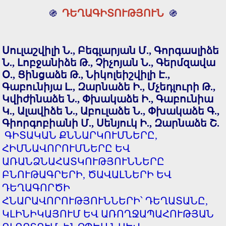
֍
ԴԵՂԱԳԻՏՈՒԹՅՈՒՆ
֍
Սուլաշվիլի Ն., Բեգլարյան Մ., Գորգասլիձե
Ն., Լոբջանիձե Թ., Չիչոյան Ն., Գերմզավա
Օ., Ցինցաձե Թ., Նիկոլեիշվիլի Է.,
Գաբունիյա Լ., Զարնաձե Ի., Մչեդլուրի Թ.,
Կվիժինաձե Ն., Փխակաձե Ի., Գաբունիա
Կ., Ալավիձե Ն., Աբուլաձե Ն., Փխակաձե Գ.,
Գիորգոբիանի Մ., Սենյուկ Ի., Զարնաձե Շ.
ԳԻՏԱԿԱՆ ՔՆՆԱՐԿՈՒՄՆԵՐԸ,
ՀԻՄՆԱՎՈՐՈՒՄՆԵՐԸ ԵՎ
ԱՌԱՆՁՆԱՀԱՏԿՈՒԹՅՈՒՆՆԵՐԸ
ԲՆՈՒԹԱԳՐԵՐԻ, ԾԱՎԱԼՆԵՐԻ ԵՎ
ԴԵՂԱԳՈՐԾԻ
ՀՆԱՐԱՎՈՐՈՒԹՅՈՒՆՆԵՐԻ՝ ԴԵՂԱՏԱՆԸ,
ԿԼԻՆԻԿԱՅՈՒՄ ԵՎ ԱՌՈՂՋԱՊԱՀՈՒԹՅԱՆ