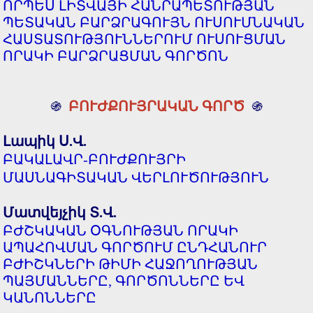
ՈՐՊԵՍ ԼԻՏՎԱՅԻ ՀԱՆՐԱՊԵՏՈՒԹՅԱՆ
ՊԵՏԱԿԱՆ ԲԱՐՁՐԱԳՈՒՅՆ ՈՒՍՈՒՄՆԱԿԱՆ
ՀԱՍՏԱՏՈՒԹՅՈՒՆՆԵՐՈՒՄ ՈՒՍՈՒՑՄԱՆ
ՈՐԱԿԻ ԲԱՐՁՐԱՑՄԱՆ ԳՈՐԾՈՆ
֍
ԲՈՒԺՔՈՒՅՐԱԿԱՆ ԳՈՐԾ
֍
Լապիկ Ս.Վ.
ԲԱԿԱԼԱՎՐ-ԲՈՒԺՔՈՒՅՐԻ
ՄԱՍՆԱԳԻՏԱԿԱՆ ՎԵՐԼՈՒԾՈՒԹՅՈՒՆ
Մատվեյչիկ Տ.Վ.
ԲԺՇԿԱԿԱՆ ՕԳՆՈՒԹՅԱՆ ՈՐԱԿԻ
ԱՊԱՀՈՎՄԱՆ ԳՈՐԾՈՒՄ ԸՆԴՀԱՆՈՒՐ
ԲԺԻՇԿՆԵՐԻ ԹԻՄԻ ՀԱՋՈՂՈՒԹՅԱՆ
ՊԱՅՄԱՆՆԵՐԸ, ԳՈՐԾՈՆՆԵՐԸ ԵՎ
ԿԱՆՈՆՆԵՐԸ