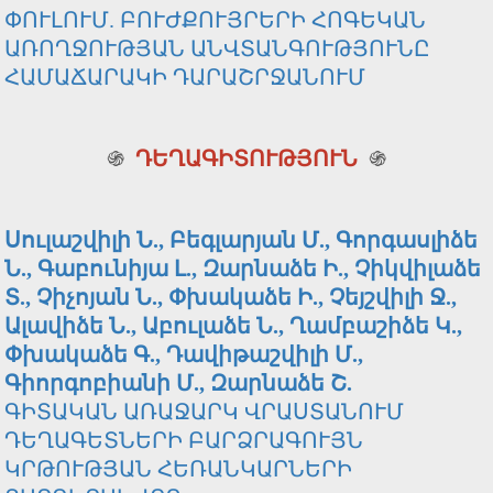
ՓՈՒԼՈՒՄ. ԲՈՒԺՔՈՒՅՐԵՐԻ ՀՈԳԵԿԱՆ
ԱՌՈՂՋՈՒԹՅԱՆ ԱՆՎՏԱՆԳՈՒԹՅՈՒՆԸ
ՀԱՄԱՃԱՐԱԿԻ ԴԱՐԱՇՐՋԱՆՈՒՄ
֍
ԴԵՂԱԳԻՏՈՒԹՅՈՒՆ
֍
Սուլաշվիլի Ն., Բեգլարյան Մ., Գորգասլիձե
Ն., Գաբունիյա Լ., Զարնաձե Ի., Չիկվիլաձե
Տ., Չիչոյան Ն., Փխակաձե Ի., Չեյշվիլի Ջ.,
Ալավիձե Ն., Աբուլաձե Ն., Ղամբաշիձե Կ.,
Փխակաձե Գ., Դավիթաշվիլի Մ.,
Գիորգոբիանի Մ., Զարնաձե Շ.
ԳԻՏԱԿԱՆ ԱՌԱՋԱՐԿ ՎՐԱՍՏԱՆՈՒՄ
ԴԵՂԱԳԵՏՆԵՐԻ ԲԱՐՁՐԱԳՈՒՅՆ
ԿՐԹՈՒԹՅԱՆ ՀԵՌԱՆԿԱՐՆԵՐԻ