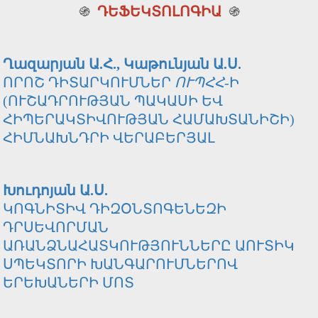
֍
ԴԵՖԵԿՏՈԼՈԳԻԱ
֍
Ղազարյան Ա.Հ., Կաթունյան Ա.Ս.
ՈՐՈՇ ԴԻՏԱՐԿՈՒՄՆԵՐ
ՈՒՊՀՀ
-Ի
(ՈՒՇԱԴՐՈՒԹՅԱՆ ՊԱԿԱՍԻ ԵՎ
ՀԻՊԵՐԱԿՏԻՎՈՒԹՅԱՆ ՀԱՄԱԽՏԱՆԻՇԻ)
ՀԻՄՆԱԽՆԴՐԻ ՎԵՐԱԲԵՐՅԱԼ
Խուդոյան Ա.Ս.
ԿՈԳՆԻՏԻՎ ԴԻԶՕՆՏՈԳԵՆԵԶԻ
ԴՐՍԵՎՈՐՄԱՆ
ԱՌԱՆՁՆԱՀԱՏԿՈՒԹՅՈՒՆՆԵՐԸ ԱՈՒՏԻԿ
ՍՊԵԿՏՈՐԻ ԽԱՆԳԱՐՈՒՄՆԵՐՈՎ
ԵՐԵԽԱՆԵՐԻ ՄՈՏ