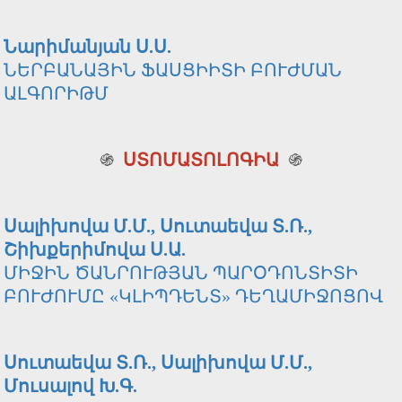
Նարիմանյան Ս.Ս.
ՆԵՐԲԱՆԱՅԻՆ ՖԱՍՑԻԻՏԻ ԲՈՒԺՄԱՆ
ԱԼԳՈՐԻԹՄ
֍
ՍՏՈՄԱՏՈԼՈԳԻԱ
֍
Սալիխովա Մ.Մ., Սուտաեվա Տ.Ռ.,
Շիխքերիմովա Ս.Ա.
ՄԻՋԻՆ ԾԱՆՐՈՒԹՅԱՆ ՊԱՐՕԴՈՆՏԻՏԻ
ԲՈՒԺՈՒՄԸ «ԿԼԻՊԴԵՆՏ» ԴԵՂԱՄԻՋՈՑՈՎ
Սուտաեվա Տ.Ռ., Սալիխովա Մ.Մ.,
Մուսալով Խ.Գ.