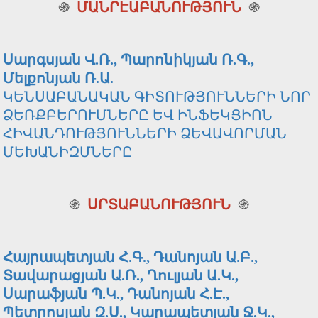
֍
ՄԱՆՐԷԱԲԱՆՈՒԹՅՈՒՆ
֍
Սարգսյան Վ.Ռ., Պարոնիկյան Ռ.Գ.,
Մելքոնյան Ռ.Ա.
ԿԵՆՍԱԲԱՆԱԿԱՆ ԳԻՏՈՒԹՅՈՒՆՆԵՐԻ ՆՈՐ
ՁԵՌՔԲԵՐՈՒՄՆԵՐԸ ԵՎ ԻՆՖԵԿՑԻՈՆ
ՀԻՎԱՆԴՈՒԹՅՈՒՆՆԵՐԻ ՁԵՎԱՎՈՐՄԱՆ
ՄԵԽԱՆԻԶՄՆԵՐԸ
֍
ՍՐՏԱԲԱՆՈՒԹՅՈՒՆ
֍
Հայրապետյան Հ.Գ., Դանոյան Ա.Բ.,
Տավարացյան Ա.Ռ., Ղուլյան Ա.Կ.,
Սարաֆյան Պ.Կ., Դանոյան Հ.Է.,
Պետրոսյան Զ.Ս., Կարապետյան Ջ.Կ.,