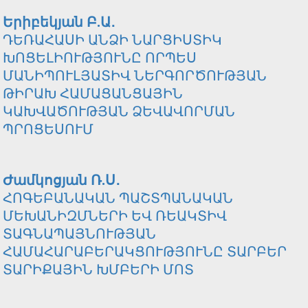
Երիբեկյան Բ.Ա․
ԴԵՌԱՀԱՍԻ ԱՆՁԻ ՆԱՐՑԻՍՏԻԿ
ԽՈՑԵԼԻՈՒԹՅՈՒՆԸ ՈՐՊԵՍ
ՄԱՆԻՊՈՒԼՅԱՏԻՎ ՆԵՐԳՈՐԾՈՒԹՅԱՆ
ԹԻՐԱԽ ՀԱՄԱՑԱՆՑԱՅԻՆ
ԿԱԽՎԱԾՈՒԹՅԱՆ ՁԵՎԱՎՈՐՄԱՆ
ՊՐՈՑԵՍՈՒՄ
Ժամկոցյան Ռ.Ս․
ՀՈԳԵԲԱՆԱԿԱՆ ՊԱՇՏՊԱՆԱԿԱՆ
ՄԵԽԱՆԻԶՄՆԵՐԻ ԵՎ ՌԵԱԿՏԻՎ
ՏԱԳՆԱՊԱՅՆՈՒԹՅԱՆ
ՀԱՄԱՀԱՐԱԲԵՐԱԿՑՈՒԹՅՈՒՆԸ ՏԱՐԲԵՐ
ՏԱՐԻՔԱՅԻՆ ԽՄԲԵՐԻ ՄՈՏ