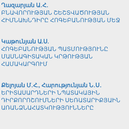
Ղազարյան Ա․Հ․
ԲՆԱՎՈՐՈՒԹՅԱՆ ՇԵՇՏՎԱԾՈՒԹՅԱՆ
ՀԻՄՆԱԽՆԴԻՐԸ ՀՈԳԵԲԱՆՈՒԹՅԱՆ ՄԵՋ
Կաթունյան Ա.Ս.
ՀՈԳԵԲԱՆՈՒԹՅԱՆ ՊԱՏՄՈՒԹՅՈՒՆԸ
ՄԱՍՆԱԳԻՏԱԿԱՆ ԿՐԹՈՒԹՅԱՆ
ՀԱՄԱԿԱՐԳՈՒՄ
Քելոյան Մ․Հ., Հարությունյան Ն․Ս․
ԵՐԻՏԱՍԱՐԴՆԵՐԻ ՆՊԱՏԱԿԱՅԻՆ
ԴԻՐՔՈՐՈՇՈՒՄՆԵՐԻ ՍԵՌԱՏԱՐԻՔՅԱԻՆ
ԱՌԱՆՁՆԱՀԱՏԿՈՒԹՅՈՒՆՆԵՐԸ