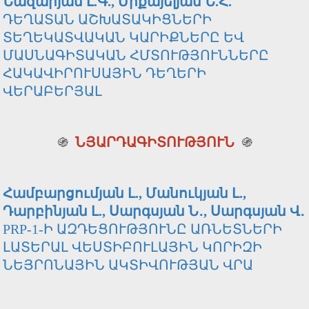
Նազարյան Լ.Գ., Միքայելյան Ն.Հ.
ԴԵՂԱՏԱՆ ԱՇԽԱՏԱԿԻՑՆԵՐԻ
ՏԵՂԵԿԱՏՎԱԿԱՆ ԿԱՐԻՔՆԵՐԸ ԵՎ
ՄԱՍՆԱԳԻՏԱԿԱՆ ՀՄՏՈՒԹՅՈՒՆՆԵՐԸ
ՀԱԿԱՎԻՐՈՒՍԱՅԻՆ ԴԵՂԵՐԻ
ՎԵՐԱԲԵՐՅԱԼ
֍
ՆՅԱՐԴԱԳԻՏՈՒԹՅՈՒՆ
֍
Համբարցումյան Լ., Մանուկյան Լ.,
Դարբինյան Լ., Սարգսյան Ն․, Սարգսյան Վ․
PRP-1-Ի ԱԶԴԵՑՈՒԹՅՈՒՆԸ ԱՌՆԵՏՆԵՐԻ
ԼԱՏԵՐԱԼ ՎԵՍՏԻԲՈՒԼԱՅԻՆ ԿՈՐԻԶԻ
ՆԵՅՐՈՆԱՅԻՆ ԱԿՏԻՎՈՒԹՅԱՆ ՎՐԱ