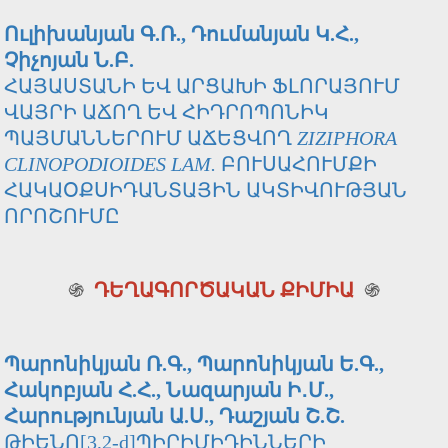
Ուլիխանյան Գ.Ռ., Դումանյան Կ.Հ.,
Չիչոյան Ն.Բ.
ՀԱՅԱՍՏԱՆԻ ԵՎ ԱՐՑԱԽԻ ՖԼՈՐԱՅՈՒՄ
ՎԱՅՐԻ ԱՃՈՂ ԵՎ ՀԻԴՐՈՊՈՆԻԿ
ՊԱՅՄԱՆՆԵՐՈՒՄ ԱՃԵՑՎՈՂ
ZIZIPHORA
CLINOPODIOIDES LAM.
ԲՈՒՍԱՀՈՒՄՔԻ
ՀԱԿԱՕՔՍԻԴԱՆՏԱՅԻՆ ԱԿՏԻՎՈՒԹՅԱՆ
ՈՐՈՇՈՒՄԸ
֍
ԴԵՂԱԳՈՐԾԱԿԱՆ ՔԻՄԻԱ
֍
Պարոնիկյան Ռ.Գ., Պարոնիկյան Ե.Գ.,
Հակոբյան Հ.Հ., Նազարյան Ի․Մ.,
Հարությունյան Ա.Ս., Դաշյան Շ.Շ.
ԹԻԵՆՈ[3,2-d]ՊԻՐԻՄԻԴԻՆՆԵՐԻ