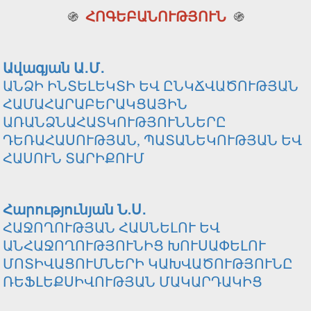
֍
ՀՈԳԵԲԱՆՈՒԹՅՈՒՆ
֍
Ավագյան Ա․Մ․
ԱՆՁԻ ԻՆՏԵԼԵԿՏԻ ԵՎ ԸՆԿՃՎԱԾՈՒԹՅԱՆ
ՀԱՄԱՀԱՐԱԲԵՐԱԿՑԱՅԻՆ
ԱՌԱՆՁՆԱՀԱՏԿՈՒԹՅՈՒՆՆԵՐԸ
ԴԵՌԱՀԱՍՈՒԹՅԱՆ, ՊԱՏԱՆԵԿՈՒԹՅԱՆ ԵՎ
ՀԱՍՈՒՆ ՏԱՐԻՔՈՒՄ
Հարությունյան Ն.Ս․
ՀԱՋՈՂՈՒԹՅԱՆ ՀԱՍՆԵԼՈՒ ԵՎ
ԱՆՀԱՋՈՂՈՒԹՅՈՒՆԻՑ ԽՈՒՍԱՓԵԼՈՒ
ՄՈՏԻՎԱՑՈՒՄՆԵՐԻ ԿԱԽՎԱԾՈՒԹՅՈՒՆԸ
ՌԵՖԼԵՔՍԻՎՈՒԹՅԱՆ ՄԱԿԱՐԴԱԿԻՑ