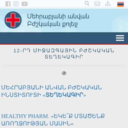
×
12-ՐԴ ՄԻՋԱԶԳԱՅԻՆ ԲԺՇԿԱԿԱՆ
ՏԵՂԵԿԱԳԻՐ
֍
ՄԵՀՐԱԲՅԱՆԻ ԱՆՎԱՆ ԲԺՇԿԱԿԱՆ
ԻՆՍՏԻՏՈՒՏԻ «
ՏԵՂԵԿԱԳԻՐ
»
HEALTHY PHARM. «ԵԿԵ՜Ք ՄՏԱԾԵՆՔ
ԱՌՈՂՋՈՒԹՅԱՆ ՄԱՍԻՆ»