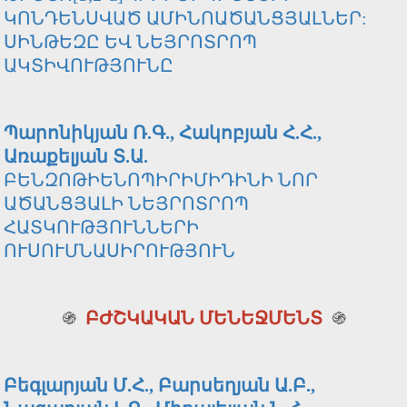
ԿՈՆԴԵՆՍՎԱԾ ԱՄԻՆՈԱԾԱՆՑՅԱԼՆԵՐ:
ՍԻՆԹԵԶԸ ԵՎ ՆԵՅՐՈՏՐՈՊ
ԱԿՏԻՎՈՒԹՅՈՒՆԸ
Պարոնիկյան Ռ.Գ., Հակոբյան Հ.Հ.,
Առաքելյան Տ.Ա.
ԲԵՆԶՈԹԻԵՆՈՊԻՐԻՄԻԴԻՆԻ ՆՈՐ
ԱԾԱՆՑՅԱԼԻ ՆԵՅՐՈՏՐՈՊ
ՀԱՏԿՈՒԹՅՈՒՆՆԵՐԻ
ՈՒՍՈՒՄՆԱՍԻՐՈՒԹՅՈՒՆ
֍
ԲԺՇԿԱԿԱՆ ՄԵՆԵՋՄԵՆՏ
֍
Բեգլարյան Մ.Հ., Բարսեղյան Ա.Բ.,