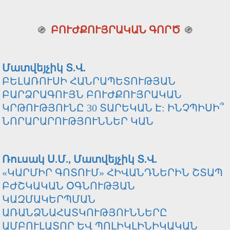
֍
ԲՈՒԺՔՈՒՅՐԱԿԱՆ ԳՈՐԾ
֍
Մատվեյչիկ Տ.Վ.
ԲԵԼԱՌՈՒՍԻ ՀԱՆՐԱՊԵՏՈՒԹՅԱՆ
ԲԱՐՁՐԱԳՈՒՅՆ ԲՈՒԺՔՈՒՅՐԱԿԱՆ
ԿՐԹՈՒԹՅՈՒՆԸ 30 ՏԱՐԵԿԱՆ Է: ԻՆՉՊԻՍԻ՞
ՆՈՐԱՐԱՐՈՒԹՅՈՒՆՆԵՐ ԿԱՆ
Ռուսակ Ս.Մ., Մատվեյչիկ Տ.Վ.
«ԿԱՐՄԻՐ ԳՈՏՈՒՄ» ՀԻՎԱՆԴՆԵՐԻՆ ՇՏԱՊ
ԲԺՇԿԱԿԱՆ ՕԳՆՈՒԹՅԱՆ
ԿԱԶՄԱԿԵՐՊՄԱՆ
ԱՌԱՆՁՆԱՀԱՏԿՈՒԹՅՈՒՆՆԵՐԸ
ԱՄԲՈՒԼԱՏՈՐ ԵՎ ՊՈԼԻԿԼԻՆԻԿԱԿԱՆ