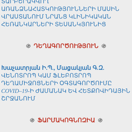
ՏԱՐԲԵՐԱԿՎՈՂ
ԱՌԱՆՁՆԱՀԱՏԿՈՒԹՅՈՒՆՆԵՐԻ ՄԱՍԻՆ
ՎՐԱՍՏԱՆՈՒՄ ՆՐԱՆՑ ԿԼԻՆԻԿԱԿԱՆ
ՀԵՌԱՆԿԱՐՆԵՐԻ ՏԵՍԱՆԿՅՈՒՆԻՑ
֍
ԴԵՂԱԳՈՐԾՈՒԹՅՈՒՆ
֍
Խաչատրյան Ի.Պ., Մացակյան Գ.Զ.
ՎԵՆՈՏՐՈՊ ԿԱՄ ՖԼԵԲՈՏՐՈՊ
ԴԵՂԱՄԻՋՈՑՆԵՐԻ ՕԳՏԱԳՈՐԾՈՒՄԸ
COVID–19
-Ի ԺԱՄԱՆԱԿ ԵՎ ՀԵՏՔՈՎԻԴԱՅԻՆ
ՇՐՋԱՆՈՒՄ
֍
ՖԱՐՄԱԿՈԳՆՈԶԻԱ
֍