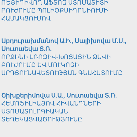
ՌԵՑԻԴԻՎՈՂ ԱՖՏՈԶ ՍՏՈՄԱՏԻՏԻ
ԲՈՒԺՈՒՄԸ ՊՈԼԻՕՔՍԻԴՈՆԻՈՒՄԻ
ՀԱՄԱԿՑՈՒՄՈՎ
Աբդուրախմանով Ա.Ի., Սալիխովա Մ.Մ.,
Սուտաեվա Տ.Ռ.
ՈՐՔԻՆԻ ԷՌՈԶԻՎ-ԽՈՑԱՅԻՆ ՁԵՎԻ
ԲՈՒԺՈՒՄԸ ԵՎ ՄՈՒԿՈԶԻ
ԱՐԴՅՈՒՆԱՎԵՏՈՒԹՅԱՆ ԳՆԱՀԱՏՈՒՄԸ
Շիխքերիմովա Ս.Ա., Սուտաեվա Տ.Ռ.
ՀԵՄՈՖԻԼԻԱՅՈՎ ՀԻՎԱՆԴՆԵՐԻ
ՍՏՈՄԱՏՈԼՈԳԻԱԿԱՆ
ՏԵՂԵԿԱՑՎԱԾՈՒԹՅՈՒՆԸ