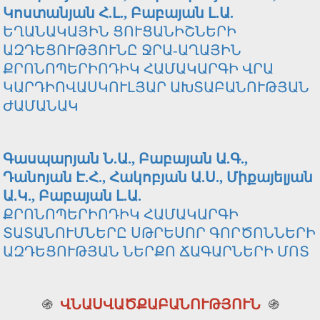
Կոստանյան Հ.Լ., Բաբայան Լ.Ա.
ԵՂԱՆԱԿԱՅԻՆ ՑՈՒՑԱՆԻՇՆԵՐԻ
ԱԶԴԵՑՈՒԹՅՈՒՆԸ ՋՐԱ-ԱՂԱՅԻՆ
ՔՐՈՆՈՊԵՐԻՈԴԻԿ ՀԱՄԱԿԱՐԳԻ ՎՐԱ
ԿԱՐԴԻՈՎԱՍԿՈՒԼՅԱՐ ԱԽՏԱԲԱՆՈՒԹՅԱՆ
ԺԱՄԱՆԱԿ
Գասպարյան Ն.Ա., Բաբայան Ա.Գ.,
Դանոյան Է.Հ., Հակոբյան Ա.Ս., Միքայելյան
Ա.Կ., Բաբայան Լ.Ա.
ՔՐՈՆՈՊԵՐԻՈԴԻԿ ՀԱՄԱԿԱՐԳԻ
ՏԱՏԱՆՈՒՄՆԵՐԸ ՍԹՐԵՍՈՐ ԳՈՐԾՈՆՆԵՐԻ
ԱԶԴԵՑՈՒԹՅԱՆ ՆԵՐՔՈ ՃԱԳԱՐՆԵՐԻ ՄՈՏ
֍
ՎՆԱՍՎԱԾՔԱԲԱՆՈՒԹՅՈՒՆ
֍