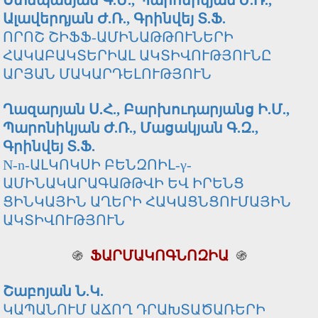
Ստեպանյան Գ.Մ., Պարոնիկյան Ժ.Ռ.,
Ալավերդյան Ժ.Ռ., Գրինվեյ Տ.Ֆ.
ՈՐՈՇ ՇԻՖՖ-ԱՄԻՆԱԹԹՈՒՆԵՐԻ
ՀԱԿԱԲԱԿՏԵՐԻԱԼ ԱԿՏԻՎՈՒԹՅՈՒՆԸ
ԱՐՅԱՆ ՄԱԿԱՐԴԵԼՈՒԹՅՈՒՆ
Ղազարյան Ս.Հ., Բարխուդարյանց Ի.Մ.,
Պարոնիկյան Ժ.Ռ., Մացակյան Գ.Զ.,
Գրինվեյ Տ.Ֆ.
N-n-ԱԼԿՈԿՍԻ ԲԵՆԶՈԻԼ-γ-
ԱՄԻՆԱԿԱՐԱԳԱԹԹՎԻ ԵՎ ԻՐԵՆՑ
ՑԻՆԿԱՅԻՆ ԱՂԵՐԻ ՀԱԿԱՑՆՑՈՒՄԱՅԻՆ
ԱԿՏԻՎՈՒԹՅՈՒՆ
֍
ՖԱՐՄԱԿՈԳՆՈԶԻԱ
֍
Շաբոյան Ն.Կ.
ԿԱՊԱՆՈՒՄ ԱՃՈՂ ԴՐԱԽՏԱԾԱՌԵՐԻ