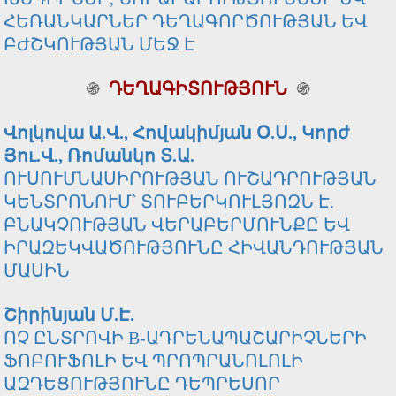
ՀԵՌԱՆԿԱՐՆԵՐ ԴԵՂԱԳՈՐԾՈՒԹՅԱՆ ԵՎ
ԲԺՇԿՈՒԹՅԱՆ ՄԵՋ Է
֍
ԴԵՂԱԳԻՏՈՒԹՅՈՒՆ
֍
Վոլկովա Ա.Վ., Հովակիմյան Օ.Ս., Կորժ
Յու.Վ., Ռոմանկո Տ.Ա.
ՈՒՍՈՒՄՆԱՍԻՐՈՒԹՅԱՆ ՈՒՇԱԴՐՈՒԹՅԱՆ
ԿԵՆՏՐՈՆՈՒՄ՝ ՏՈՒԲԵՐԿՈՒԼՅՈԶՆ Է.
ԲՆԱԿՉՈՒԹՅԱՆ ՎԵՐԱԲԵՐՄՈՒՆՔԸ ԵՎ
ԻՐԱԶԵԿՎԱԾՈՒԹՅՈՒՆԸ ՀԻՎԱՆԴՈՒԹՅԱՆ
ՄԱՍԻՆ
Շիրինյան Մ.Է.
ՈՉ ԸՆՏՐՈՎԻ Β-ԱԴՐԵՆԱՊԱՇԱՐԻՉՆԵՐԻ
ՖՈԲՈՒՖՈԼԻ ԵՎ ՊՐՈՊՐԱՆՈԼՈԼԻ
ԱԶԴԵՑՈՒԹՅՈՒՆԸ ԴԵՊՐԵՍՈՐ