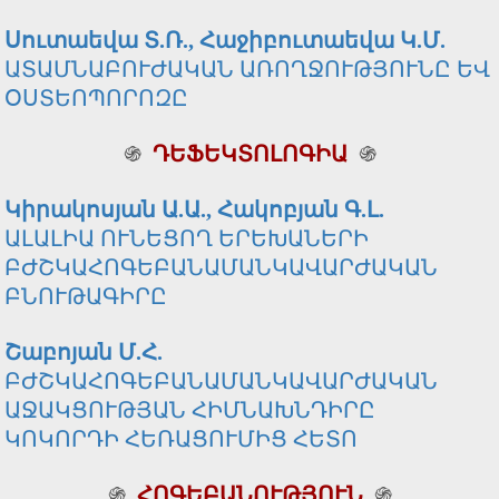
Սուտաեվա Տ.Ռ., Հաջիբուտաեվա Կ.Մ.
ԱՏԱՄՆԱԲՈՒԺԱԿԱՆ ԱՌՈՂՋՈՒԹՅՈՒՆԸ ԵՎ
ՕՍՏԵՈՊՈՐՈԶԸ
֍
ԴԵՖԵԿՏՈԼՈԳԻԱ
֍
Կիրակոսյան Ա.Ա., Հակոբյան Գ.Լ.
ԱԼԱԼԻԱ ՈՒՆԵՑՈՂ ԵՐԵԽԱՆԵՐԻ
ԲԺՇԿԱՀՈԳԵԲԱՆԱՄԱՆԿԱՎԱՐԺԱԿԱՆ
ԲՆՈՒԹԱԳԻՐԸ
Շաբոյան Մ.Հ.
ԲԺՇԿԱՀՈԳԵԲԱՆԱՄԱՆԿԱՎԱՐԺԱԿԱՆ
ԱՋԱԿՑՈՒԹՅԱՆ ՀԻՄՆԱԽՆԴԻՐԸ
ԿՈԿՈՐԴԻ ՀԵՌԱՑՈՒՄԻՑ ՀԵՏՈ
֍
ՀՈԳԵԲԱՆՈՒԹՅՈՒՆ
֍