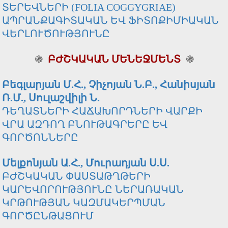
ՏԵՐԵՎՆԵՐԻ (FOLIA COGGYGRIAE)
ԱՊՐԱՆՔԱԳԻՏԱԿԱՆ ԵՎ ՖԻՏՈՔԻՄԻԱԿԱՆ
ՎԵՐԼՈՒԾՈՒԹՅՈՒՆԸ
֍
ԲԺՇԿԱԿԱՆ ՄԵՆԵՋՄԵՆՏ
֍
Բեգլարյան Մ.Հ., Չիչոյան Ն.Բ., Հանիսյան
Ռ.Մ., Սուլաշվիլի Ն.
ԴԵՂԱՏՆԵՐԻ ՀԱՃԱԽՈՐԴՆԵՐԻ ՎԱՐՔԻ
ՎՐԱ ԱԶԴՈՂ ԲՆՈՒԹԱԳՐԵՐԸ ԵՎ
ԳՈՐԾՈՆՆԵՐԸ
Մելքոնյան Ա.Հ., Մուրադյան Ս.Ս.
ԲԺՇԿԱԿԱՆ ՓԱՍՏԱԹՂԹԵՐԻ
ԿԱՐԵՎՈՐՈՒԹՅՈՒՆԸ ՆԵՐԱՌԱԿԱՆ
ԿՐԹՈՒԹՅԱՆ ԿԱԶՄԱԿԵՐՊՄԱՆ
ԳՈՐԾԸՆԹԱՑՈՒՄ