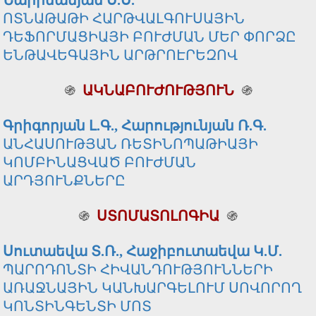
Նարիմանյան Ս.Ս.
ՈՏՆԱԹԱԹԻ ՀԱՐԹՎԱԼԳՈՒՍԱՅԻՆ
ԴԵՖՈՐՄԱՑԻԱՅԻ ԲՈՒԺՄԱՆ ՄԵՐ ՓՈՐՁԸ
ԵՆԹԱՎԵԳԱՅԻՆ ԱՐԹՐՈԷՐԵԶՈՎ
֍
ԱԿՆԱԲՈՒԺՈՒԹՅՈՒՆ
֍
Գրիգորյան Լ.Գ., Հարությունյան Ռ.Գ.
ԱՆՀԱՍՈՒԹՅԱՆ ՌԵՏԻՆՈՊԱԹԻԱՅԻ
ԿՈՄԲԻՆԱՑՎԱԾ ԲՈՒԺՄԱՆ
ԱՐԴՅՈՒՆՔՆԵՐԸ
֍
ՍՏՈՄԱՏՈԼՈԳԻԱ
֍
Սուտաեվա Տ.Ռ., Հաջիբուտաեվա Կ.Մ.
ՊԱՐՈԴՈՆՏԻ ՀԻՎԱՆԴՈՒԹՅՈՒՆՆԵՐԻ
ԱՌԱՋՆԱՅԻՆ ԿԱՆԽԱՐԳԵԼՈՒՄ ՍՈՎՈՐՈՂ
ԿՈՆՏԻՆԳԵՆՏԻ ՄՈՏ