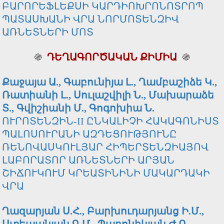
ԲԱՐՈՐԵՖԼԵՔՍԻ ԿԱՐԴԻՈԽՐՈՆՈՏՐՈՊ
ՊԱՏԱՍԽԱՆԻ ՎՐԱ ՆՈՐՄՈՏԵՆԶԻՎ
ԱՌՆԵՏՆԵՐԻ ՄՈՏ
֍
ԴԵՂԱԳՈՐԾԱԿԱՆ ՔԻՄԻԱ
֍
Քաջայա Ա., Գաբունիյա Լ., Ղամբաշիձե Կ.,
Ռատիանի Լ., Սուլաշվիլի Ն.,
Մախարաձե
Տ., Գվիշիանի Մ., Գոգոխիա Ն.
ՈՒՐՈՏԵՆԶԻՆ-II ԸՆԿԱԼԻՉԻ ՀԱԿԱԳՈՆԻՍՏ
ՊԱԼՈՍՈՒՐԱՆԻ ԱԶԴԵՑՈՒԹՅՈՒՆԸ
ՌԵՆՈՎԱՍԿՈՒԼՅԱՐ ՀԻՊԵՐՏԵՆԶԻԱՅՈՎ
ԼԱԲՈՐԱՏՈՐ ԱՌՆԵՏՆԵՐԻ ԱՐՅԱՆ
ՇԻՃՈՒԿՈՒՄ ԿՐԵԱՏԻՆԻՆԻ ՄԱԿԱՐԴԱԿԻ
ՎՐԱ
Ղազարյան Ս.Հ., Բարխուդարյանց Ի.Մ.,