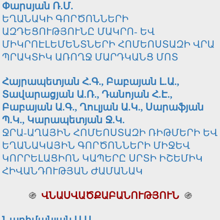
Փարսյան Ռ.Մ.
ԵՂԱՆԱԿԻ ԳՈՐԾՈՆՆԵՐԻ
ԱԶԴԵՑՈՒԹՅՈՒՆԸ ՄԱԿՐՈ- ԵՎ
ՄԻԿՐՈԷԼԵՄԵՆՏՆԵՐԻ ՀՈՄԵՈՍՏԱԶԻ ՎՐԱ
ՊՐԱԿՏԻԿ ԱՌՈՂՋ ՄԱՐԴԿԱՆՑ ՄՈՏ
Հայրապետյան Հ.Գ., Բաբայան Լ.Ա.,
Տավարացյան Ա.Ռ., Դանոյան Հ.Է.,
Բաբայան Ա.Գ., Ղուլյան Ա.Կ., Սարաֆյան
Պ.Կ., Կարապետյան Ջ.Կ.
ՋՐԱ-ԱՂԱՅԻՆ ՀՈՄԵՈՍՏԱԶԻ ՌԻԹՄԵՐԻ ԵՎ
ԵՂԱՆԱԿԱՅԻՆ ԳՈՐԾՈՆՆԵՐԻ ՄԻՋԵՎ
ԿՈՐՐԵԼԱՑԻՈՆ ԿԱՊԵՐԸ ՍՐՏԻ ԻՇԵՄԻԿ
ՀԻՎԱՆԴՈՒԹՅԱՆ ԺԱՄԱՆԱԿ
֍
ՎՆԱՍՎԱԾՔԱԲԱՆՈՒԹՅՈՒՆ
֍