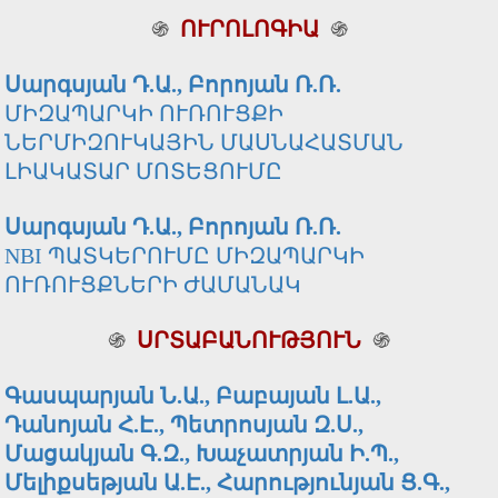
֍
ՈՒՐՈԼՈԳԻԱ
֍
Սարգսյան Դ.Ա., Բորոյան Ռ.Ռ.
ՄԻԶԱՊԱՐԿԻ ՈՒՌՈՒՑՔԻ
ՆԵՐՄԻԶՈՒԿԱՅԻՆ ՄԱՍՆԱՀԱՏՄԱՆ
ԼԻԱԿԱՏԱՐ ՄՈՏԵՑՈՒՄԸ
Սարգսյան Դ.Ա., Բորոյան Ռ.Ռ.
NBI ՊԱՏԿԵՐՈՒՄԸ ՄԻԶԱՊԱՐԿԻ
ՈՒՌՈՒՑՔՆԵՐԻ ԺԱՄԱՆԱԿ
֍
ՍՐՏԱԲԱՆՈՒԹՅՈՒՆ
֍
Գասպարյան Ն.Ա., Բաբայան Լ.Ա.,
Դանոյան Հ.Է., Պետրոսյան Զ.Ս.,
Մացակյան Գ.Զ., Խաչատրյան Ի.Պ.,
Մելիքսեթյան Ա.Է., Հարությունյան Ց.Գ.,