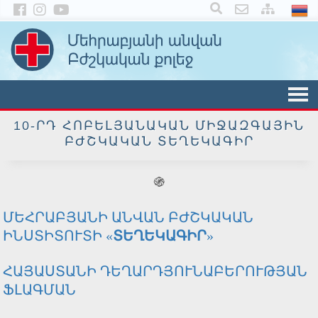
×
10-ՐԴ ՀՈԲԵԼՅԱՆԱԿԱՆ ՄԻՋԱԶԳԱՅԻՆ
ԲԺՇԿԱԿԱՆ ՏԵՂԵԿԱԳԻՐ
֍
ՄԵՀՐԱԲՅԱՆԻ ԱՆՎԱՆ ԲԺՇԿԱԿԱՆ
ԻՆՍՏԻՏՈՒՏԻ «
ՏԵՂԵԿԱԳԻՐ
»
ՀԱՅԱՍՏԱՆԻ ԴԵՂԱՐԴՅՈՒՆԱԲԵՐՈՒԹՅԱՆ
ՖԼԱԳՄԱՆ