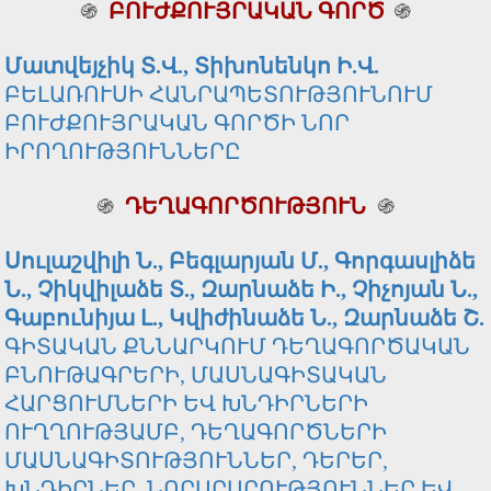
֍
ԲՈՒԺՔՈՒՅՐԱԿԱՆ ԳՈՐԾ
֍
Մատվեյչիկ Տ.Վ., Տիխոնենկո Ի.Վ.
ԲԵԼԱՌՈՒՍԻ ՀԱՆՐԱՊԵՏՈՒԹՅՈՒՆՈՒՄ
ԲՈՒԺՔՈՒՅՐԱԿԱՆ ԳՈՐԾԻ ՆՈՐ
ԻՐՈՂՈՒԹՅՈՒՆՆԵՐԸ
֍
ԴԵՂԱԳՈՐԾՈՒԹՅՈՒՆ
֍
Սուլաշվիլի Ն., Բեգլարյան Մ., Գորգասլիձե
Ն., Չիկվիլաձե Տ., Զարնաձե Ի.,
Չիչոյան Ն.,
Գաբունիյա Լ., Կվիժինաձե Ն., Զարնաձե Շ.
ԳԻՏԱԿԱՆ ՔՆՆԱՐԿՈՒՄ ԴԵՂԱԳՈՐԾԱԿԱՆ
ԲՆՈՒԹԱԳՐԵՐԻ, ՄԱՍՆԱԳԻՏԱԿԱՆ
ՀԱՐՑՈՒՄՆԵՐԻ ԵՎ ԽՆԴԻՐՆԵՐԻ
ՈՒՂՂՈՒԹՅԱՄԲ, ԴԵՂԱԳՈՐԾՆԵՐԻ
ՄԱՍՆԱԳԻՏՈՒԹՅՈՒՆՆԵՐ, ԴԵՐԵՐ,
ԽՆԴԻՐՆԵՐ, ՆՈՐԱՐԱՐՈՒԹՅՈՒՆՆԵՐ ԵՎ