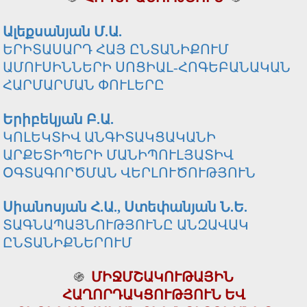
Ալեքսանյան Մ.Ա.
ԵՐԻՏԱՍԱՐԴ ՀԱՅ ԸՆՏԱՆԻՔՈՒՄ
ԱՄՈՒՍԻՆՆԵՐԻ ՍՈՑԻԱԼ-ՀՈԳԵԲԱՆԱԿԱՆ
ՀԱՐՄԱՐՄԱՆ ՓՈՒԼԵՐԸ
Երիբեկյան Բ.Ա.
ԿՈԼԵԿՏԻՎ ԱՆԳԻՏԱԿՑԱԿԱՆԻ
ԱՐՔԵՏԻՊԵՐԻ ՄԱՆԻՊՈՒԼՅԱՏԻՎ
ՕԳՏԱԳՈՐԾՄԱՆ ՎԵՐԼՈՒԾՈՒԹՅՈՒՆ
Սիանոսյան Հ.Ա., Ստեփանյան Ն.Ե.
ՏԱԳՆԱՊԱՅՆՈՒԹՅՈՒՆԸ ԱՆԶԱՎԱԿ
ԸՆՏԱՆԻՔՆԵՐՈՒՄ
֍
ՄԻՋՄՇԱԿՈՒԹԱՅԻՆ
ՀԱՂՈՐԴԱԿՑՈՒԹՅՈՒՆ ԵՎ