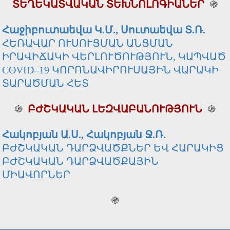
ՏԵՂԵԿԱՏՎԱԿԱՆ ՏԵԽՆՈԼՈԳԻԱՆԵՐ
֍
Հաջիբուտաեվա Կ.Մ., Սուտաեվա Տ.Ռ.
ՀԵՌԱՎԱՐ ՈՒՍՈՒՑՄԱՆ ԱՆՑՄԱՆ
ԻՐԱՎԻՃԱԿԻ ՎԵՐԼՈՒԾՈՒԹՅՈՒՆ, ԿԱՊՎԱԾ
COVID–19 ԿՈՐՈՆԱՎԻՐՈՒՍԱՅԻՆ ՎԱՐԱԿԻ
ՏԱՐԱԾՄԱՆ ՀԵՏ
֍
ԲԺՇԿԱԿԱՆ ԼԵԶՎԱԲԱՆՈՒԹՅՈՒՆ
֍
Հակոբյան Ա.Ս., Հակոբյան Ջ.Ռ.
ԲԺՇԿԱԿԱՆ ԴԱՐՁՎԱԾՔՆԵՐ ԵՎ ՀԱՐԱԿԻՑ
ԲԺՇԿԱԿԱՆ ԴԱՐՁՎԱԾՔԱՅԻՆ
ՄԻԱՎՈՐՆԵՐ
֍