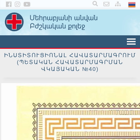
ԻՆՍՏԻՏՈՒՑԻՈՆԱԼ ՀԱՎԱՏԱՐՄԱԳՐՈՒՄ
(ՊԵՏԱԿԱՆ ՀԱՎԱՏԱՐՄԱԳՐՄԱՆ
ՎԿԱՅԱԿԱՆ №40)