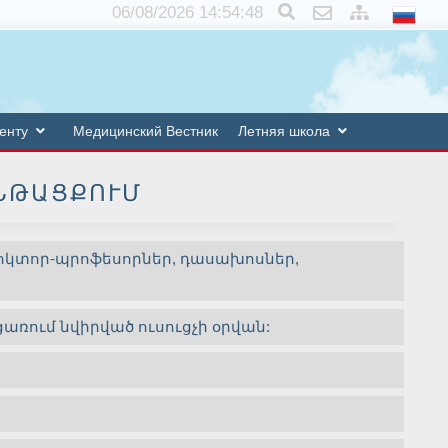
×
06/08/2026 14:54:48
енту
Медицинский Вестник
Летняя школа
ԸՆԹԱՑՔՈՒՄ
դոկտոր-պրոֆեսորներ, դասախոսներ,
առում նվիրված ուսուցչի օրվան: