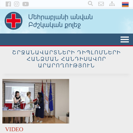
×
ՇՐՋԱՆԱՎԱՐՏՆԵՐԻ ԴԻՊԼՈՄՆԵՐԻ
ՀԱՆՁՄԱՆ ՀԱՆԴԻՍԱՎՈՐ
ԱՐԱՐՈՂՈՒԹՅՈՒՆ
VIDEO