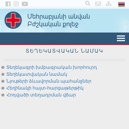
×
ՏԵՂԵԿԱՏՎԱԿԱՆ ՆԱՄԱԿ
Տեղեկագրի խմբագրական խորհուրդ
֍
Տեղեկատվական նամակ
֍
Նյութերի ձևավորման պահանջներ
֍
Հեղինակի հայտ-հարցաթերթիկ
֍
Հոդվածի տեղադրման վճար
֍