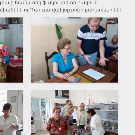
գիայի համատեղ ֆակուլտետի բացում:
ածինն ու Դաուգավպիլսը քույր քաղաքներ են։