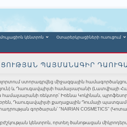
մուլյացիոն կենտրոն
Օտարերկրացիների ուսուցում
ՑՈՒԹՅԱՆ ՊԱՅՄԱՆԱԳԻՐ ԴԱՈՒԳԱ
 ոլորտում ստորագրվեց միջազգային համագործակց
ուն) և Դաուգավպիլսի համալսարանի (Լատվիայի Հա
ն համալսարանի ռեկտոր՝ Իռենա Կոկինան, պրոֆեսո
նօրեն, Դաուգավպիլսի քաղաքային Դումայի պատգամա
ադրության գործարան՝ "NAIRIAN COSMETICS" (Կոտայ
կ բժշկության կենտրոն, որտեղ ծանոթացան միկրոդե