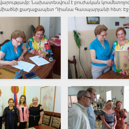
ավարությամբ: Նախատեսվում է բուժական կոսմետոլո
Էջմիածնի քաղաքապետ Դիանա Գասպարյանի հետ: Էջմի