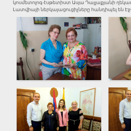
կոսմետոլոգ-էսթետիստ Ասյա Դալլաքյանի ղեկ
Լատվիայի ներկայացուցիչները հանդիպել են 