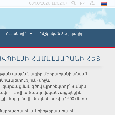
×
08/08/2026 11:02:08
Ուսանողին
Բժշկական Տեղեկագիր
ՎՊԻԼՍԻ ՀԱՄԱԼՍԱՐԱՆԻ ՀԵՏ
ության պայմանագիր Մեհրաբյանի անվան
նրապետություն) միջև:
ր, զարգացման գծով պրոռեկտոր՝ Յանիս
վոր՝ Լիվիա Յանկովսկան, այցելեցին
քի մարզ, ծովի մակերևույթից 1600 մետր
րմաբրազիային և կրիոթերապիային՝